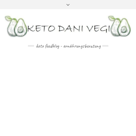
Skip
Toggle
to
header
content
keto foodblog - ernährungsberatung